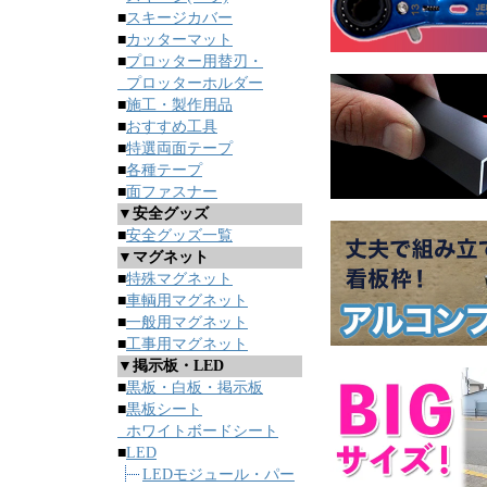
■
スキージカバー
■
カッターマット
■
プロッター用替刃・
プロッターホルダー
■
施工・製作用品
■
おすすめ工具
■
特選両面テープ
■
各種テープ
■
面ファスナー
▼安全グッズ
■
安全グッズ一覧
▼マグネット
■
特殊マグネット
■
車輌用マグネット
■
一般用マグネット
■
工事用マグネット
▼掲示板・LED
■
黒板・白板・掲示板
■
黒板シート
ホワイトボードシート
■
LED
LEDモジュール・パー