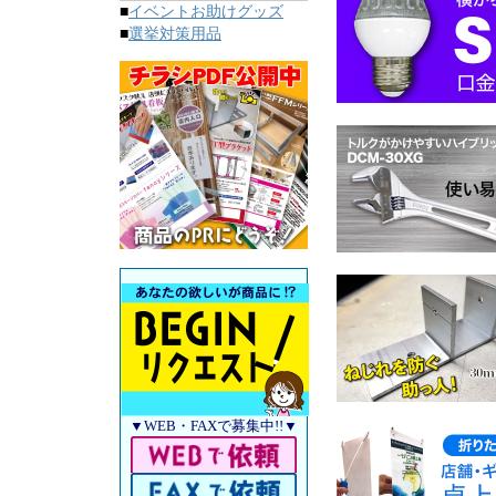
■
イベントお助けグッズ
■
選挙対策用品
▼WEB・FAXで募集中!!▼