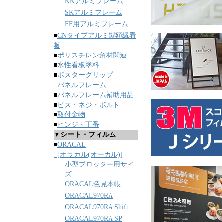
KKアルミフレーム
SKアルミフレーム
FF用アルミフレーム
■
CNタイプアルミ製額縁看
板
■
ポリスチレン角材関連
■
水性看板塗料
■
ポスターグリップ
パネルフレーム
■
パネルフレーム補助用品
■
ビス・ネジ・ボルト
■
取付金物
■
ヒンジ・丁番
▼シート・フィルム
■
ORACAL
[オラカル(オーカル)]
小型プロッター用サイ
ズ
ORACAL色見本帳
ORACAL970RA
ORACAL970RA Shift
ORACAL970RA SP