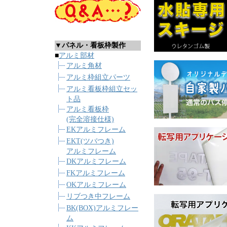
▼パネル・看板枠製作
■
アルミ部材
アルミ角材
アルミ枠組立パーツ
アルミ看板枠組立セッ
ト品
アルミ看板枠
(完全溶接仕様)
EKアルミフレーム
EKT(ツバつき)
アルミフレーム
DKアルミフレーム
FKアルミフレーム
OKアルミフレーム
リブつき中フレーム
BK(BOX)アルミフレー
ム