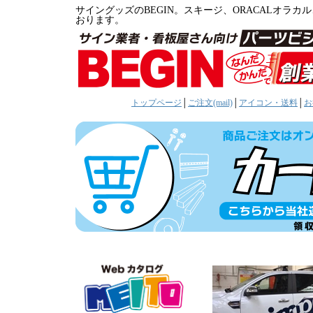
サイングッズのBEGIN。スキージ、ORACALオ
おります。
トップページ
│
ご注文(mail)
│
アイコン・送料
│
お