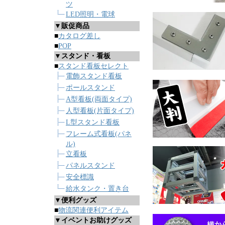
ツ
LED照明・電球
▼販促商品
■
カタログ差し
■
POP
▼スタンド・看板
■
スタンド看板セレクト
電飾スタンド看板
ポールスタンド
A型看板(両面タイプ)
人型看板(片面タイプ)
L型スタンド看板
フレーム式看板(パネ
ル)
立看板
パネルスタンド
安全標識
給水タンク・置き台
▼便利グッズ
■
物流関連便利アイテム
▼イベントお助けグッズ