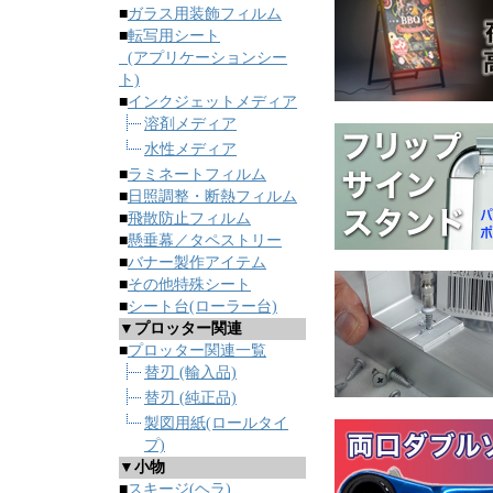
■
ガラス用装飾フィルム
■
転写用シート
(アプリケーションシー
ト)
■
インクジェットメディア
溶剤メディア
水性メディア
■
ラミネートフィルム
■
日照調整・断熱フィルム
■
飛散防止フィルム
■
懸垂幕／タペストリー
■
バナー製作アイテム
■
その他特殊シート
■
シート台(ローラー台)
▼プロッター関連
■
プロッター関連一覧
替刃 (輸入品)
替刃 (純正品)
製図用紙(ロールタイ
プ)
▼小物
■
スキージ(ヘラ)