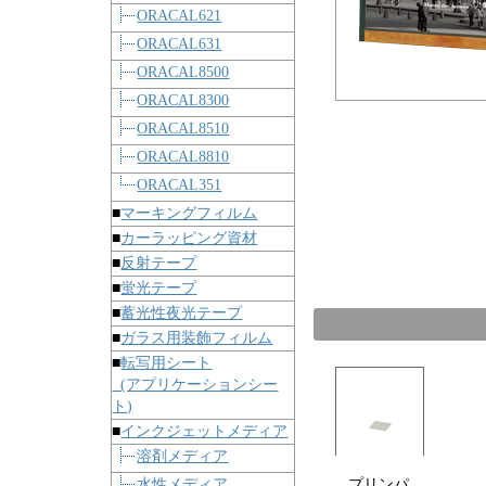
ORACAL621
ORACAL631
ORACAL8500
ORACAL8300
ORACAL8510
ORACAL8810
ORACAL351
■
マーキングフィルム
■
カーラッピング資材
■
反射テープ
■
蛍光テープ
■
蓄光性夜光テープ
■
ガラス用装飾フィルム
■
転写用シート
(アプリケーションシー
ト)
■
インクジェットメディア
溶剤メディア
水性メディア
プリンパ