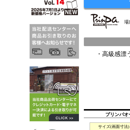
場
・高級感漂
プリンパオ
サイズ(画面寸法)