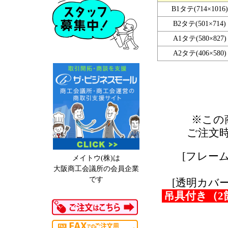
B1タテ(714×1016)
B2タテ(501×714)
A1タテ(580×827)
A2タテ(406×580)
※この
ご注文
[フレーム
メイトウ(株)は
大阪商工会議所の会員企業
です
[透明カバー]
吊具付き（2