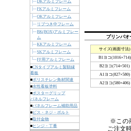
DKアルミフレーム
FKアルミフレーム
OKアルミフレーム
リブつき中フレーム
BK(BOX)アルミフレー
プリンパオ
ム
KKアルミフレーム
サイズ(画面寸法)
SKアルミフレーム
B1ヨコ(1016×714)
FF用アルミフレーム
B2ヨコ(714×501)
■
CNタイプアルミ製額縁
看板
A1ヨコ(827×580)
■
ポリスチレン角材関連
A2ヨコ(580×406)
■
水性看板塗料
■
ポスターグリップ
パネルフレーム
■
パネルフレーム補助用品
■
ビス・ネジ・ボルト
■
取付金物
※この
■
ヒンジ・丁番
ご注文