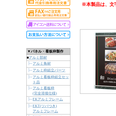
※本製品は、文
▼パネル・看板枠製作
■
アルミ部材
アルミ角材
アルミ枠組立パーツ
アルミ看板枠組立セッ
ト品
アルミ看板枠
(完全溶接仕様)
EKアルミフレーム
EKT(ツバつき)
アルミフレーム