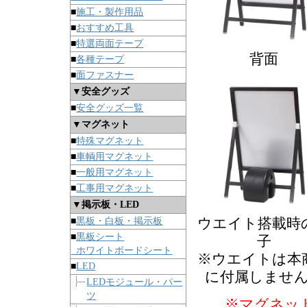
■
施工・製作用品
■
おすすめ工具
■
特選両面テープ
背面
■
各種テープ
■
面ファスナー
▼安全グッズ
■
安全グッズ一覧
▼マグネット
■
特殊マグネット
■
車輌用マグネット
■
一般用マグネット
■
工事用マグネット
▼掲示板・LED
ウエイト搭載時
■
黒板・白板・掲示板
■
黒板シート
子
ホワイトボードシート
※ウエイトは本
■
LED
に付属しませ
LEDモジュール・パー
ツ
※マグネッ