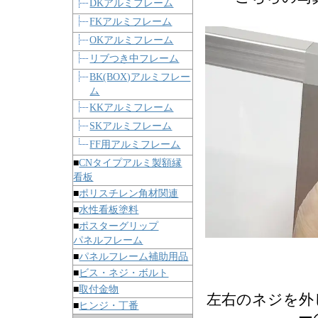
DKアルミフレーム
FKアルミフレーム
OKアルミフレーム
リブつき中フレーム
BK(BOX)アルミフレー
ム
KKアルミフレーム
SKアルミフレーム
FF用アルミフレーム
■
CNタイプアルミ製額縁
看板
■
ポリスチレン角材関連
■
水性看板塗料
■
ポスターグリップ
パネルフレーム
■
パネルフレーム補助用品
■
ビス・ネジ・ボルト
■
取付金物
左右のネジを外
■
ヒンジ・丁番