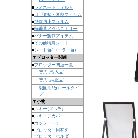
■
ラミネートフィルム
■
日照調整・断熱フィルム
■
飛散防止フィルム
■
懸垂幕／タペストリー
■
バナー製作アイテム
■
その他特殊シート
■
シート台(ローラー台)
▼プロッター関連
■
プロッター関連一覧
替刃 (輸入品)
替刃 (純正品)
製図用紙(ロールタイ
プ)
▼小物
■
スキージ(ヘラ)
■
スキージカバー
■
カッターマット
■
プロッター用替刃・
プロッターホルダー