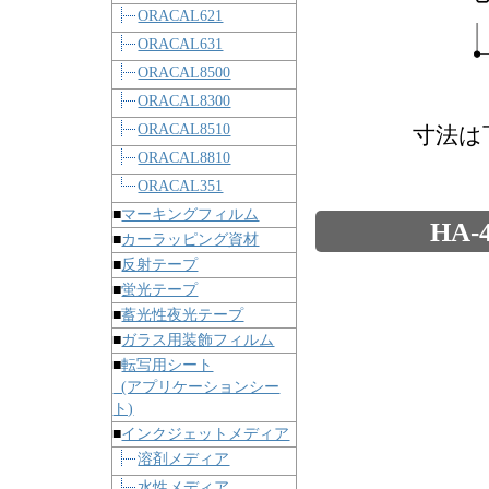
ORACAL621
ORACAL631
ORACAL8500
ORACAL8300
ORACAL8510
寸法は
ORACAL8810
ORACAL351
■
マーキングフィルム
HA
■
カーラッピング資材
■
反射テープ
■
蛍光テープ
■
蓄光性夜光テープ
■
ガラス用装飾フィルム
■
転写用シート
(アプリケーションシー
ト)
■
インクジェットメディア
溶剤メディア
水性メディア