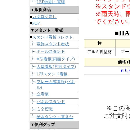
LED照明・電球
※スタンド
▼販促商品
※雨天時、
■
カタログ差し
でください
■
POP
▼スタンド・看板
■H
■
スタンド看板セレクト
柱
電飾スタンド看板
ポールスタンド
アルミ押型材
マー
A型看板(両面タイプ)
価格 (
人型看板(片面タイプ)
¥16,
L型スタンド看板
フレーム式看板(パネ
ル)
立看板
パネルスタンド
※この
安全標識
ご注文時
給水タンク・置き台
▼便利グッズ