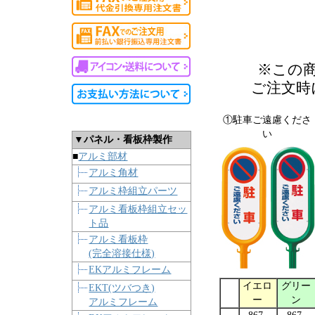
※この
ご注文時
①駐車ご遠慮くださ
い
▼パネル・看板枠製作
■
アルミ部材
アルミ角材
アルミ枠組立パーツ
アルミ看板枠組立セッ
ト品
アルミ看板枠
(完全溶接仕様)
EKアルミフレーム
イエロ
グリー
EKT(ツバつき)
ー
ン
アルミフレーム