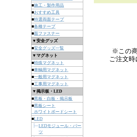
■
施工・製作用品
■
おすすめ工具
■
特選両面テープ
■
各種テープ
■
面ファスナー
▼安全グッズ
■
安全グッズ一覧
※この
▼マグネット
ご注文時
■
特殊マグネット
■
車輌用マグネット
■
一般用マグネット
■
工事用マグネット
▼掲示板・LED
■
黒板・白板・掲示板
■
黒板シート
ホワイトボードシート
■
LED
LEDモジュール・パー
ツ