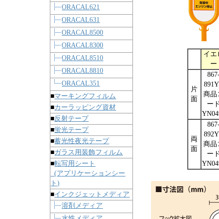
ORACAL621
ORACAL631
ORACAL8500
ORACAL8300
イエ
ORACAL8510
ー
ORACAL8810
867
ORACAL351
891
片
商品
■
マーキングフィルム
面
ー
■
カーラッピング資材
YN04
■
反射テープ
867
■
蛍光テープ
892
両
■
蓄光性夜光テープ
商品
面
■
ガラス用装飾フィルム
ー
■
転写用シート
YN04
(アプリケーションシー
ト)
■
インクジェットメディア
溶剤メディア
水性メディア