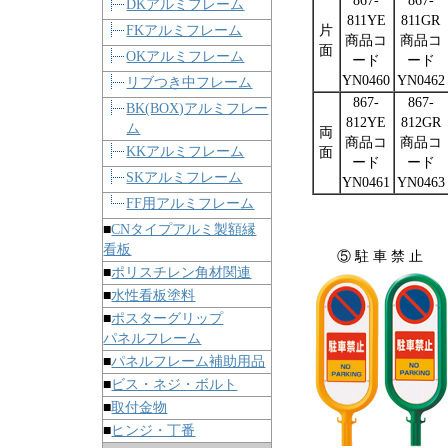
867-
867-
DKアルミフレーム
811YE
811GR
FKアルミフレーム
片
商品コ
商品コ
面
OKアルミフレーム
ード
ード
YN0460
YN0462
リブつき中フレーム
867-
867-
BK(BOX)アルミフレー
812YE
812GR
ム
両
商品コ
商品コ
KKアルミフレーム
面
ード
ード
SKアルミフレーム
YN0461
YN0463
FF用アルミフレーム
■
CNタイプアルミ製額縁
看板
⑤ 駐 車 禁 止
■
ポリスチレン角材関連
■
水性看板塗料
■
ポスターグリップ
パネルフレーム
■
パネルフレーム補助用品
■
ビス・ネジ・ボルト
■
取付金物
■
ヒンジ・丁番