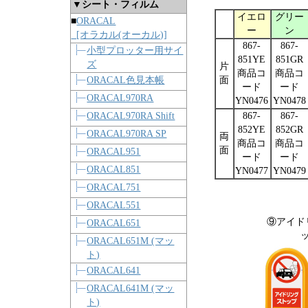
▼シート・フィルム
イエロ
グリー
■
ORACAL
ー
ン
[オラカル(オーカル)]
867-
867-
小型プロッター用サイ
851YE
851GR
ズ
片
商品コ
商品コ
ORACAL色見本帳
面
ード
ード
ORACAL970RA
YN0476
YN0478
ORACAL970RA Shift
867-
867-
852YE
852GR
ORACAL970RA SP
両
商品コ
商品コ
面
ORACAL951
ード
ード
ORACAL851
YN0477
YN0479
ORACAL751
ORACAL551
⑨アイド
ORACAL651
ORACAL651M (マッ
ト)
ORACAL641
ORACAL641M (マッ
ト)