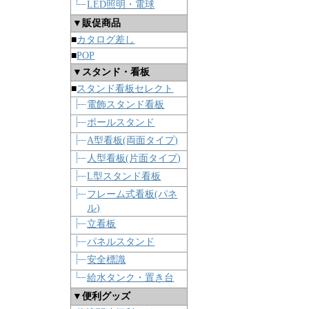
LED照明・電球
▼販促商品
■
カタログ差し
■
POP
▼スタンド・看板
■
スタンド看板セレクト
電飾スタンド看板
ポールスタンド
A型看板(両面タイプ)
人型看板(片面タイプ)
L型スタンド看板
フレーム式看板(パネ
ル)
立看板
パネルスタンド
安全標識
給水タンク・置き台
▼便利グッズ