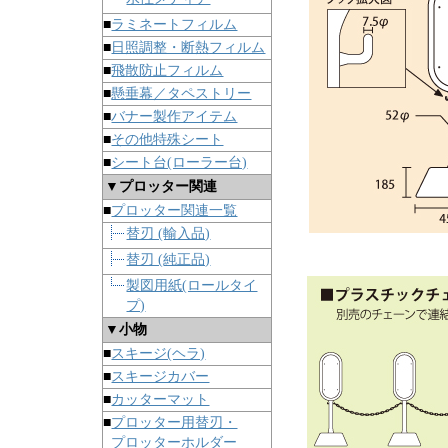
■
ラミネートフィルム
■
日照調整・断熱フィルム
■
飛散防止フィルム
■
懸垂幕／タペストリー
■
バナー製作アイテム
■
その他特殊シート
■
シート台(ローラー台)
▼プロッター関連
■
プロッター関連一覧
替刃 (輸入品)
替刃 (純正品)
製図用紙(ロールタイ
プ)
▼小物
■
スキージ(ヘラ)
■
スキージカバー
■
カッターマット
■
プロッター用替刃・
プロッターホルダー