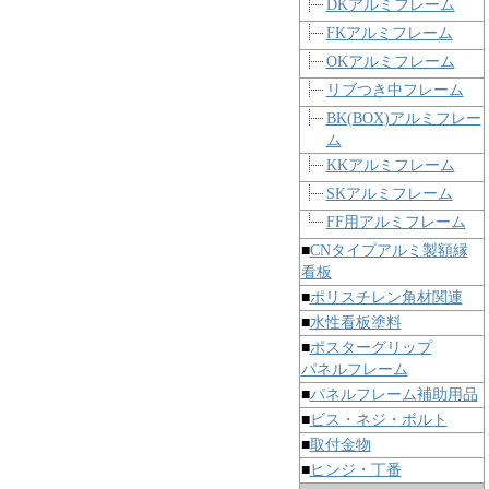
DKアルミフレーム
FKアルミフレーム
OKアルミフレーム
リブつき中フレーム
BK(BOX)アルミフレー
ム
KKアルミフレーム
SKアルミフレーム
FF用アルミフレーム
■
CNタイプアルミ製額縁
看板
■
ポリスチレン角材関連
■
水性看板塗料
■
ポスターグリップ
パネルフレーム
■
パネルフレーム補助用品
■
ビス・ネジ・ボルト
■
取付金物
■
ヒンジ・丁番