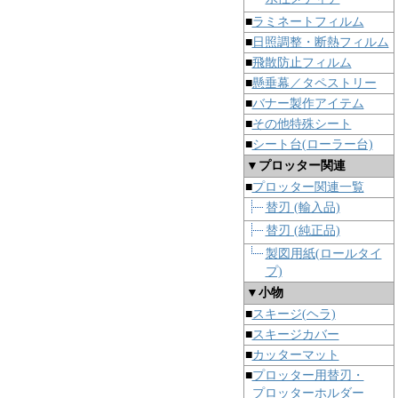
■
ラミネートフィルム
■
日照調整・断熱フィルム
■
飛散防止フィルム
■
懸垂幕／タペストリー
■
バナー製作アイテム
■
その他特殊シート
■
シート台(ローラー台)
▼プロッター関連
■
プロッター関連一覧
替刃 (輸入品)
替刃 (純正品)
製図用紙(ロールタイ
プ)
▼小物
■
スキージ(ヘラ)
■
スキージカバー
■
カッターマット
■
プロッター用替刃・
プロッターホルダー