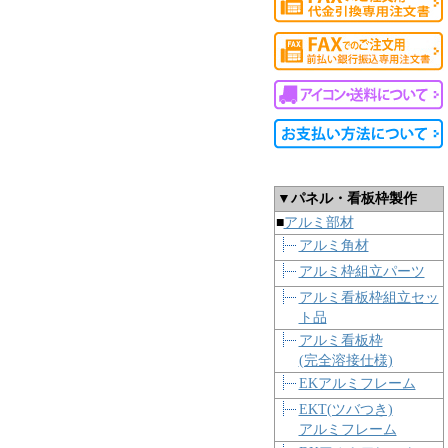
▼パネル・看板枠製作
■
アルミ部材
アルミ角材
アルミ枠組立パーツ
アルミ看板枠組立セッ
ト品
アルミ看板枠
(完全溶接仕様)
EKアルミフレーム
EKT(ツバつき)
アルミフレーム