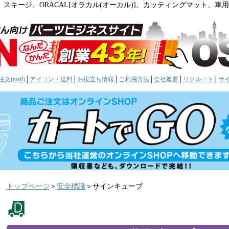
。スキージ、ORACAL[オラカル(オーカル)]、カッティングマット、
文(mail)
│
アイコン・送料
│
お役立ち情報
│
ご利用方法
│
会社概要
│
リクルート
│
サ
トップページ
＞
安全標識
＞サインキューブ