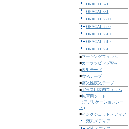
ORACAL621
ORACAL631
ORACAL8500
ORACAL8300
ORACAL8510
ORACAL8810
ORACAL351
■
マーキングフィルム
■
カーラッピング資材
■
反射テープ
■
蛍光テープ
■
蓄光性夜光テープ
■
ガラス用装飾フィルム
■
転写用シート
(アプリケーションシー
ト)
■
インクジェットメディア
溶剤メディア
水性メディア