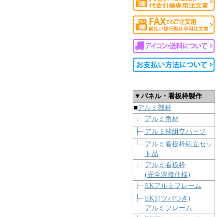
▼パネル・看板枠製作
■
アルミ部材
アルミ角材
アルミ枠組立パーツ
アルミ看板枠組立セッ
ト品
アルミ看板枠
(完全溶接仕様)
EKアルミフレーム
EKT(ツバつき)
アルミフレーム