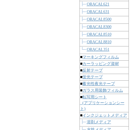
ORACAL621
ORACAL631
ORACAL8500
ORACAL8300
ORACAL8510
ORACAL8810
ORACAL351
■
マーキングフィルム
■
カーラッピング資材
■
反射テープ
■
蛍光テープ
■
蓄光性夜光テープ
■
ガラス用装飾フィルム
■
転写用シート
(アプリケーションシー
ト)
■
インクジェットメディア
溶剤メディア
水性メディア