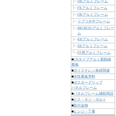
DKアルミフレーム
FKアルミフレーム
OKアルミフレーム
リブつき中フレーム
BK(BOX)アルミフレー
ム
KKアルミフレーム
SKアルミフレーム
FF用アルミフレーム
■
CNタイプアルミ製額縁
看板
■
ポリスチレン角材関連
■
水性看板塗料
■
ポスターグリップ
パネルフレーム
■
パネルフレーム補助用品
■
ビス・ネジ・ボルト
■
取付金物
■
ヒンジ・丁番