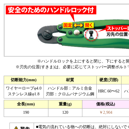
※ハンドルロックを上にすると閉じ、下にすると
※刃先の位置(すきま)は、必要に応じてストッパー調整ボルト
切断能力(mm)
材質
硬度(刃部)
ワイヤーロープφ4.0
ハンドル部：アルミ合金
HRC 60〜62
ハ
ステンレス線φ1.8
刃部：クロムバナジウム鋼
全長(mm)
重量(g)
価格(税込)
190
120
￥2,904
■電気の流れている物への切断は、絶対にしないで