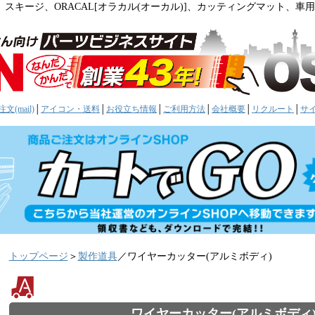
。スキージ、ORACAL[オラカル(オーカル)]、カッティングマット、
文(mail)
│
アイコン・送料
│
お役立ち情報
│
ご利用方法
│
会社概要
│
リクルート
│
サ
トップページ
＞
製作道具
／ワイヤーカッター(アルミボディ)
ワイヤーカッター(アルミボディ