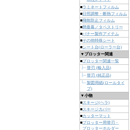
■
ラミネートフィルム
■
日照調整・断熱フィルム
■
飛散防止フィルム
■
懸垂幕／タペストリー
■
バナー製作アイテム
■
その他特殊シート
■
シート台(ローラー台)
▼プロッター関連
■
プロッター関連一覧
替刃 (輸入品)
替刃 (純正品)
製図用紙(ロールタイ
プ)
▼小物
■
スキージ(ヘラ)
■
スキージカバー
■
カッターマット
■
プロッター用替刃・
プロッターホルダー