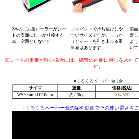
2本のゴム製ローラーがシー
コンパクトで持ち運びしや
裏面
トの表面にしっかり接する
すいサイズですが、しっか
定し
為、空回りしない!!
りとシートを引き出せる重
よう
量感はあります。
いて
※シートの重量が軽い場合には、紙管の内側に重しを入れて
い。
■くるくるペーパー台 1台
サイズ
重量
価格(税込)
W520mm×D110mm
約2.3kg
¥14,520
↓くるくるペーパー台の紹介動画でその使い易さをご確