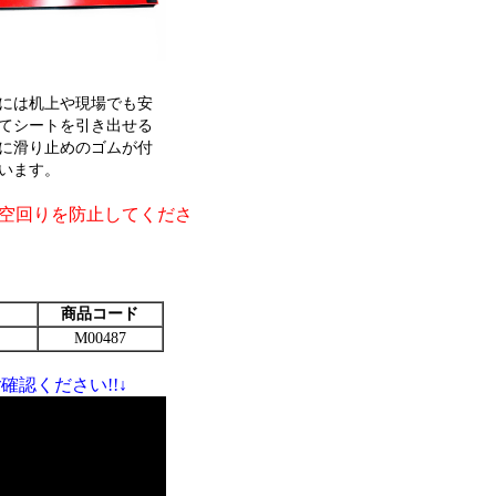
には机上や現場でも安
てシートを引き出せる
に滑り止めのゴムが付
います。
空回りを防止してくださ
商品コード
M00487
認ください!!↓