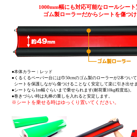
1000mm幅にも対応可能なロールシート
ゴム製ローラーだからシートを傷つけな
●本体カラー：レッド
●くるくるペーパー台には巾50cmのゴム製のローラーが2本つい
シートを保護しながら傷つけることなく安定して楽に引き出せ
●シートなら1m幅ぐらいまで乗せられます(耐荷重10kg程度迄)。
●巻きづらい時は丸棒の重しを入れると安定します。
※シートを乗せる時はゆっくり置いてください。