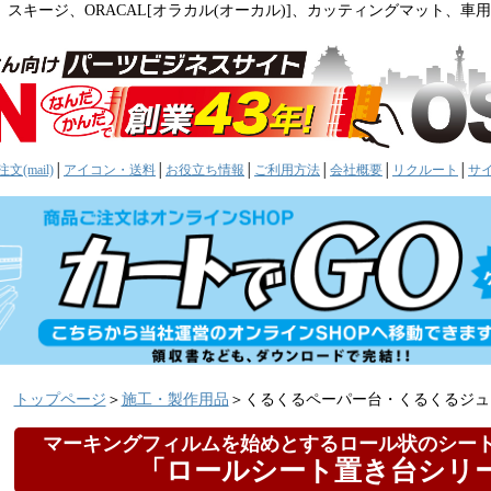
。スキージ、ORACAL[オラカル(オーカル)]、カッティングマット、
文(mail)
│
アイコン・送料
│
お役立ち情報
│
ご利用方法
│
会社概要
│
リクルート
│
サ
トップページ
＞
施工・製作用品
＞くるくるペーパー台・くるくるジュ
マーキングフィルムを始めとするロール状のシー
「ロールシート置き台シリ