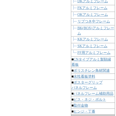
DKアルミフレーム
FKアルミフレーム
OKアルミフレーム
リブつき中フレーム
BK(BOX)アルミフレー
ム
KKアルミフレーム
SKアルミフレーム
FF用アルミフレーム
■
CNタイプアルミ製額縁
看板
■
ポリスチレン角材関連
■
水性看板塗料
■
ポスターグリップ
パネルフレーム
■
パネルフレーム補助用品
■
ビス・ネジ・ボルト
■
取付金物
■
ヒンジ・丁番