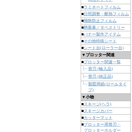
■
ラミネートフィルム
■
日照調整・断熱フィルム
■
飛散防止フィルム
■
懸垂幕／タペストリー
■
バナー製作アイテム
■
その他特殊シート
■
シート台(ローラー台)
▼プロッター関連
■
プロッター関連一覧
替刃 (輸入品)
替刃 (純正品)
製図用紙(ロールタイ
プ)
▼小物
■
スキージ(ヘラ)
■
スキージカバー
■
カッターマット
■
プロッター用替刃・
プロッターホルダー