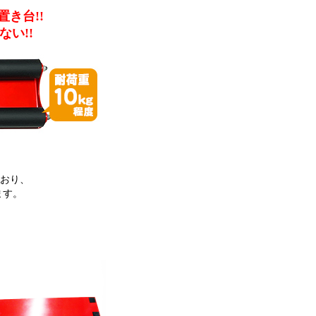
置き台!!
い!!
ており、
ます。