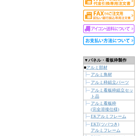
▼パネル・看板枠製作
■
アルミ部材
アルミ角材
アルミ枠組立パーツ
アルミ看板枠組立セッ
ト品
アルミ看板枠
(完全溶接仕様)
EKアルミフレーム
EKT(ツバつき)
アルミフレーム