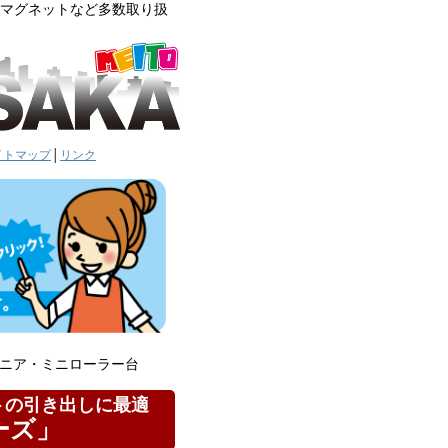
車用マグネットなど多数取り扱
イトマップ
│
リンク
ニア・ミニローラー台
トの引き出しに最適
ーズ」