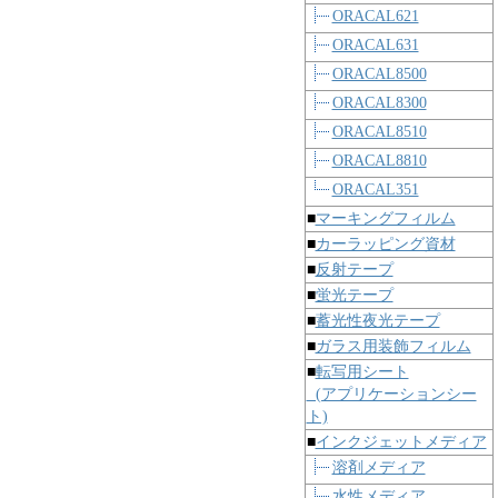
ORACAL621
ORACAL631
ORACAL8500
ORACAL8300
ORACAL8510
ORACAL8810
ORACAL351
■
マーキングフィルム
■
カーラッピング資材
■
反射テープ
■
蛍光テープ
■
蓄光性夜光テープ
■
ガラス用装飾フィルム
■
転写用シート
(アプリケーションシー
ト)
■
インクジェットメディア
溶剤メディア
水性メディア