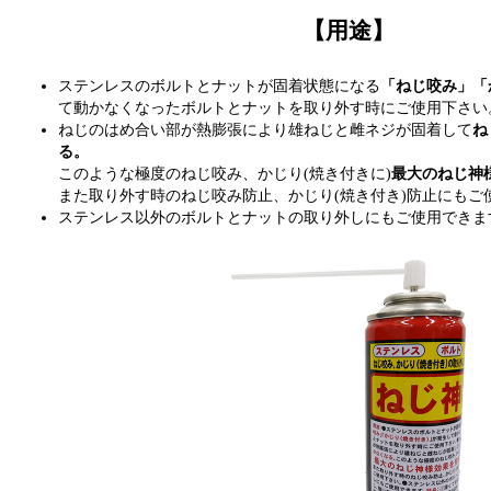
【用途】
ステンレスのボルトとナットが固着状態になる
「ねじ咬み」「
て動かなくなったボルトとナットを取り外す時にご使用下さい
ねじのはめ合い部が熱膨張により雄ねじと雌ネジが固着して
ね
る。
このような極度のねじ咬み、かじり(焼き付きに)
最大のねじ神
また取り外す時のねじ咬み防止、かじり(焼き付き)防止にもご
ステンレス以外のボルトとナットの取り外しにもご使用できま