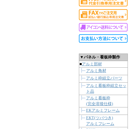
▼パネル・看板枠製作
■
アルミ部材
アルミ角材
アルミ枠組立パーツ
アルミ看板枠組立セッ
ト品
アルミ看板枠
(完全溶接仕様)
EKアルミフレーム
EKT(ツバつき)
アルミフレーム