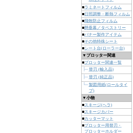
■
ラミネートフィルム
■
日照調整・断熱フィルム
■
飛散防止フィルム
■
懸垂幕／タペストリー
■
バナー製作アイテム
■
その他特殊シート
■
シート台(ローラー台)
▼プロッター関連
■
プロッター関連一覧
替刃 (輸入品)
替刃 (純正品)
製図用紙(ロールタイ
プ)
▼小物
■
スキージ(ヘラ)
■
スキージカバー
■
カッターマット
■
プロッター用替刃・
プロッターホルダー