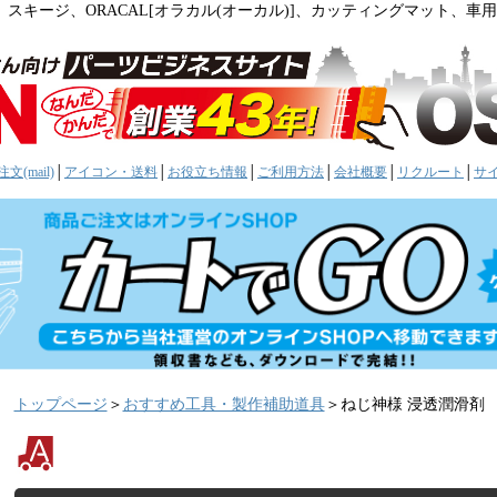
。スキージ、ORACAL[オラカル(オーカル)]、カッティングマット、
文(mail)
│
アイコン・送料
│
お役立ち情報
│
ご利用方法
│
会社概要
│
リクルート
│
サ
トップページ
＞
おすすめ工具・製作補助道具
＞ねじ神様 浸透潤滑剤