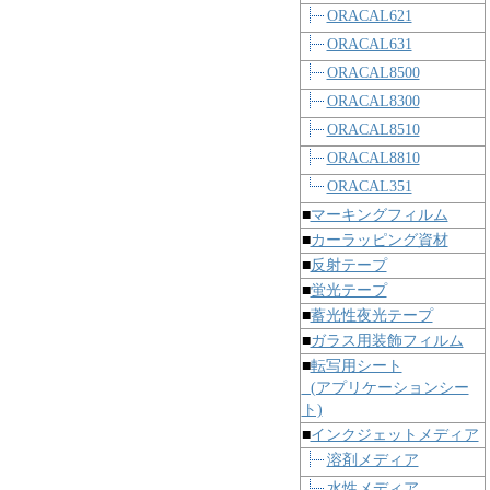
ORACAL621
ORACAL631
ORACAL8500
ORACAL8300
ORACAL8510
ORACAL8810
ORACAL351
■
マーキングフィルム
■
カーラッピング資材
■
反射テープ
■
蛍光テープ
■
蓄光性夜光テープ
■
ガラス用装飾フィルム
■
転写用シート
(アプリケーションシー
ト)
■
インクジェットメディア
溶剤メディア
水性メディア