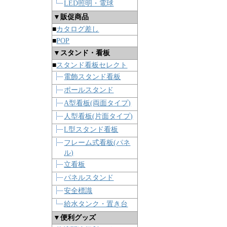
LED照明・電球
▼販促商品
■
カタログ差し
■
POP
▼スタンド・看板
■
スタンド看板セレクト
電飾スタンド看板
ポールスタンド
A型看板(両面タイプ)
人型看板(片面タイプ)
L型スタンド看板
フレーム式看板(パネ
ル)
立看板
パネルスタンド
安全標識
給水タンク・置き台
▼便利グッズ