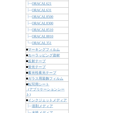
ORACAL621
ORACAL631
ORACAL8500
ORACAL8300
ORACAL8510
ORACAL8810
ORACAL351
■
マーキングフィルム
■
カーラッピング資材
■
反射テープ
■
蛍光テープ
■
蓄光性夜光テープ
■
ガラス用装飾フィルム
■
転写用シート
(アプリケーションシー
ト)
■
インクジェットメディア
溶剤メディア
水性メディア