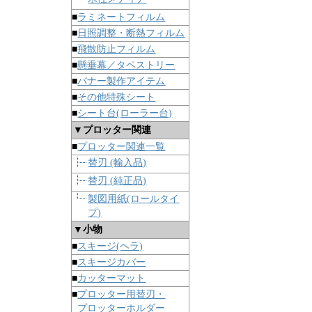
■
ラミネートフィルム
■
日照調整・断熱フィルム
■
飛散防止フィルム
■
懸垂幕／タペストリー
■
バナー製作アイテム
■
その他特殊シート
■
シート台(ローラー台)
▼プロッター関連
■
プロッター関連一覧
替刃 (輸入品)
替刃 (純正品)
製図用紙(ロールタイ
プ)
▼小物
■
スキージ(ヘラ)
■
スキージカバー
■
カッターマット
■
プロッター用替刃・
プロッターホルダー