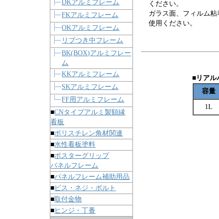
DKアルミフレーム
ください。
ガラス面、フィルム粘
FKアルミフレーム
使用ください。
OKアルミフレーム
リブつき中フレーム
BK(BOX)アルミフレー
ム
KKアルミフレーム
■リアル
SKアルミフレーム
容量
FF用アルミフレーム
1L
■
CNタイプアルミ製額縁
看板
■
ポリスチレン角材関連
■
水性看板塗料
■
ポスターグリップ
パネルフレーム
■
パネルフレーム補助用品
■
ビス・ネジ・ボルト
■
取付金物
■
ヒンジ・丁番