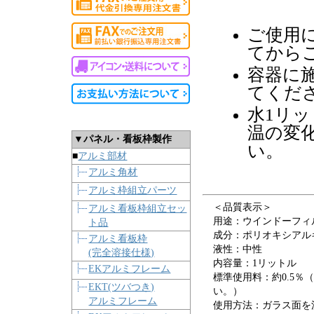
ご使用
てから
容器に
てくだ
水1リッ
温の変
▼パネル・看板枠製作
い。
■
アルミ部材
アルミ角材
アルミ枠組立パーツ
＜品質表示＞
アルミ看板枠組立セッ
用途：ウインドーフィ
ト品
成分：ポリオキシアル
アルミ看板枠
液性：中性
(完全溶接仕様)
内容量：1リットル
EKアルミフレーム
標準使用料：約0.5％
EKT(ツバつき)
い。）
アルミフレーム
使用方法：ガラス面を