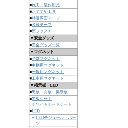
■
施工・製作用品
■
おすすめ工具
■
特選両面テープ
■
各種テープ
■
面ファスナー
▼安全グッズ
■
安全グッズ一覧
▼マグネット
■
特殊マグネット
■
車輌用マグネット
■
一般用マグネット
■
工事用マグネット
▼掲示板・LED
■
黒板・白板・掲示板
■
黒板シート
ホワイトボードシート
■
LED
LEDモジュール・パー
ツ