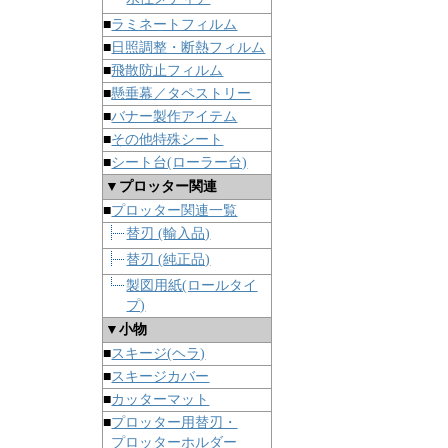
■
ラミネートフィルム
■
日照調整・断熱フィルム
■
飛散防止フィルム
■
懸垂幕／タペストリー
■
バナー製作アイテム
■
その他特殊シート
■
シート台(ローラー台)
▼プロッター関連
■
プロッター関連一覧
替刃 (輸入品)
替刃 (純正品)
製図用紙(ロールタイ
プ)
▼小物
■
スキージ(ヘラ)
■
スキージカバー
■
カッターマット
■
プロッター用替刃・
プロッターホルダー