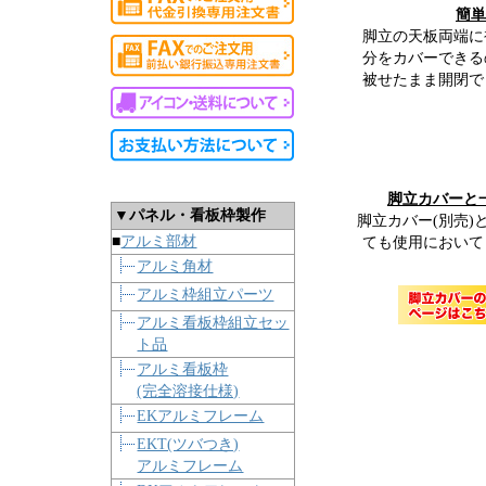
簡単
脚立の天板両端に
分をカバーできる
被せたまま開閉で
脚立カバーと
▼パネル・看板枠製作
脚立カバー(別売
■
アルミ部材
ても使用において
アルミ角材
アルミ枠組立パーツ
アルミ看板枠組立セッ
ト品
アルミ看板枠
(完全溶接仕様)
EKアルミフレーム
EKT(ツバつき)
アルミフレーム