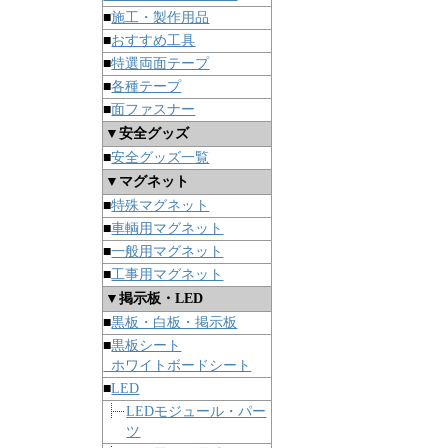
■
施工・製作用品
■
おすすめ工具
■
特選両面テープ
■
各種テープ
■
面ファスナー
▼安全グッズ
■
安全グッズ一覧
▼マグネット
■
特殊マグネット
■
車輌用マグネット
■
一般用マグネット
■
工事用マグネット
▼掲示板・LED
■
黒板・白板・掲示板
■
黒板シート
ホワイトボードシート
■
LED
LEDモジュール・パー
ツ