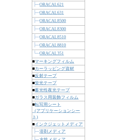
ORACAL621
ORACAL631
ORACAL8500
ORACAL8300
ORACAL8510
ORACAL8810
ORACAL351
■
マーキングフィルム
■
カーラッピング資材
■
反射テープ
■
蛍光テープ
■
蓄光性夜光テープ
■
ガラス用装飾フィルム
■
転写用シート
(アプリケーションシー
ト)
■
インクジェットメディア
溶剤メディア
水性メディア