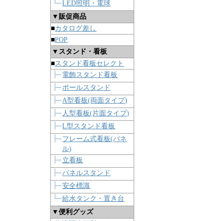
LED照明・電球
▼販促商品
■
カタログ差し
■
POP
▼スタンド・看板
■
スタンド看板セレクト
電飾スタンド看板
ポールスタンド
A型看板(両面タイプ)
人型看板(片面タイプ)
L型スタンド看板
フレーム式看板(パネ
ル)
立看板
パネルスタンド
安全標識
給水タンク・置き台
▼便利グッズ