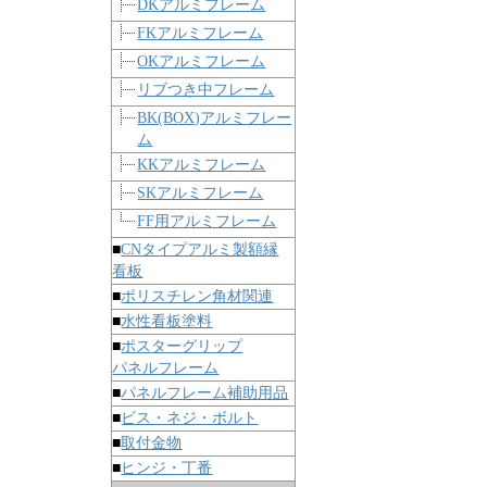
DKアルミフレーム
FKアルミフレーム
OKアルミフレーム
リブつき中フレーム
BK(BOX)アルミフレー
ム
KKアルミフレーム
SKアルミフレーム
FF用アルミフレーム
■
CNタイプアルミ製額縁
看板
■
ポリスチレン角材関連
■
水性看板塗料
■
ポスターグリップ
パネルフレーム
■
パネルフレーム補助用品
■
ビス・ネジ・ボルト
■
取付金物
■
ヒンジ・丁番